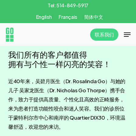
Skip
Tel: 514-849-5917
to
English
Français
简体中文
Close
main
Menu
Men
content
联系我们
我们所有的客户都值得
拥有与个性一样闪亮的笑容！
近40年来，吴碧月医生（Dr. Rosalinda Go）与她的
儿子 吴家龙医生（Dr. Nicholas Go Thorpe）携手合
作，致力于提供高质量、
个性化且高效的正畸服务，
来为患者打造功能性咬合和迷人笑容。
我们的诊所位
于蒙特利尔市中心和南岸的 Quartier DIX30，环境温
馨舒适，欢迎您的来访。