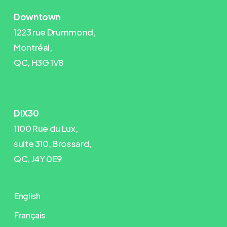
Downtown
1223 rue Drummond,
Montréal,
QC, H3G 1V8
DIX30
1100 Rue du Lux,
suite 310, Brossard,
QC, J4Y 0E9
English
Français